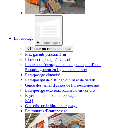
Entreposage
Entreposage
Retour au menu principal
Prix garanti pendant 1 an
Libre-entreposage à
U-Haul
Louez un déménagement en ligne aujourd’hui!
Emménagement en ligne : commencer
Entreposage climatisé
Entreposage de VR, de voiture et de bateau
Guide des tailles d'unités de libre-entreposage
Entreposage extérieur/accessible en voiture
Payer ma facture d'entreposage
FAQ
Conseils sur le libre-entreposage
Fournitures d’entreposage