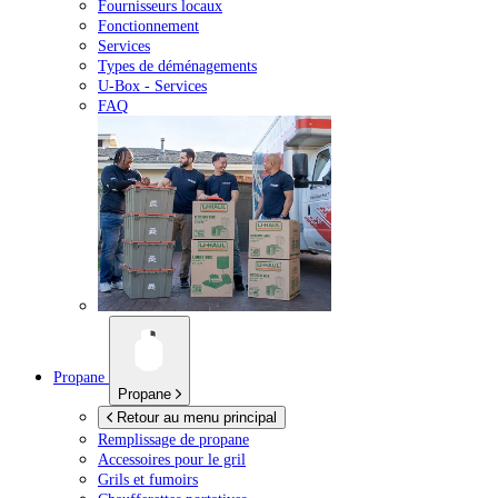
Fournisseurs locaux
Fonctionnement
Services
Types de déménagements
U-Box -
Services
FAQ
Propane
Propane
Retour au menu principal
Remplissage de propane
Accessoires pour le gril
Grils et fumoirs