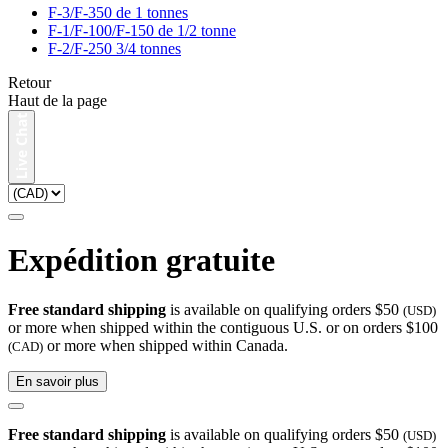
F-3/F-350 de 1 tonnes
F-1/F-100/F-150 de 1/2 tonne
F-2/F-250 3/4 tonnes
Retour
Haut de la page
Expédition gratuite
Free standard shipping
is available on qualifying orders $50
(USD)
or more when shipped within the contiguous U.S. or on orders $100
or more when shipped within Canada.
(CAD)
En savoir plus
Free standard shipping
is available on qualifying orders $50
(USD)