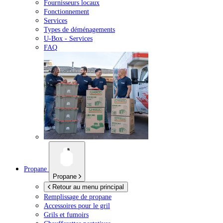
Fournisseurs locaux
Fonctionnement
Services
Types de déménagements
U-Box -
Services
FAQ
Propane
Propane
Retour au menu principal
Remplissage de propane
Accessoires pour le gril
Grils et fumoirs