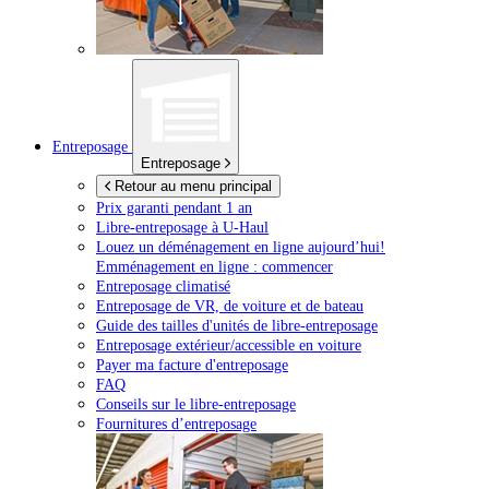
Entreposage
Entreposage
Retour au menu principal
Prix garanti pendant 1 an
Libre-entreposage à
U-Haul
Louez un déménagement en ligne aujourd’hui!
Emménagement en ligne : commencer
Entreposage climatisé
Entreposage de VR, de voiture et de bateau
Guide des tailles d'unités de libre-entreposage
Entreposage extérieur/accessible en voiture
Payer ma facture d'entreposage
FAQ
Conseils sur le libre-entreposage
Fournitures d’entreposage