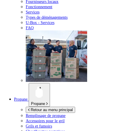
Fournisseurs locaux
Fonctionnement
Services
Types de déménagements
U-Box -
Services
FAQ
Propane
Propane
Retour au menu principal
Remplissage de propane
Accessoires pour le gril
Grils et fumoirs