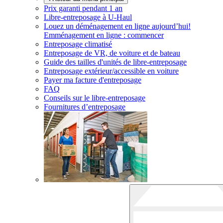
Prix garanti pendant 1 an
Libre-entreposage à
U-Haul
Louez un déménagement en ligne aujourd’hui!
Emménagement en ligne : commencer
Entreposage climatisé
Entreposage de VR, de voiture et de bateau
Guide des tailles d'unités de libre-entreposage
Entreposage extérieur/accessible en voiture
Payer ma facture d'entreposage
FAQ
Conseils sur le libre-entreposage
Fournitures d’entreposage