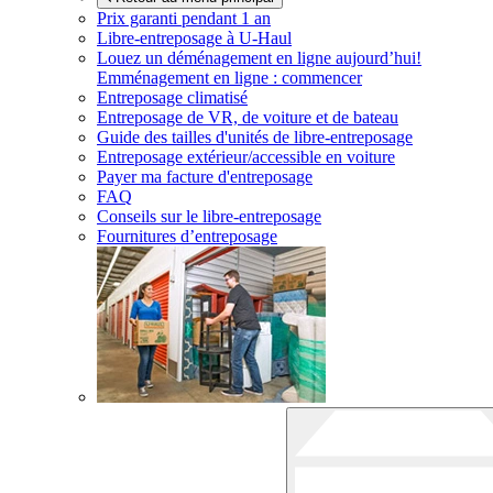
Prix garanti pendant 1 an
Libre-entreposage à
U-Haul
Louez un déménagement en ligne aujourd’hui!
Emménagement en ligne : commencer
Entreposage climatisé
Entreposage de VR, de voiture et de bateau
Guide des tailles d'unités de libre-entreposage
Entreposage extérieur/accessible en voiture
Payer ma facture d'entreposage
FAQ
Conseils sur le libre-entreposage
Fournitures d’entreposage