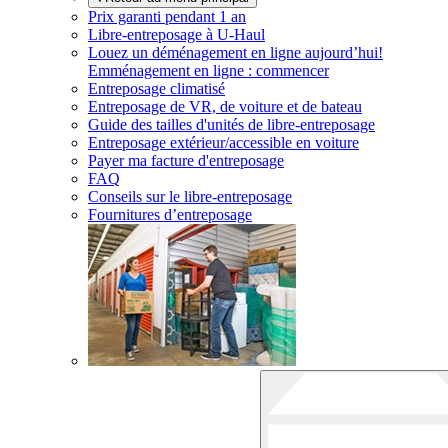
Prix garanti pendant 1 an
Libre-entreposage à
U-Haul
Louez un déménagement en ligne aujourd’hui!
Emménagement en ligne : commencer
Entreposage climatisé
Entreposage de VR, de voiture et de bateau
Guide des tailles d'unités de libre-entreposage
Entreposage extérieur/accessible en voiture
Payer ma facture d'entreposage
FAQ
Conseils sur le libre-entreposage
Fournitures d’entreposage