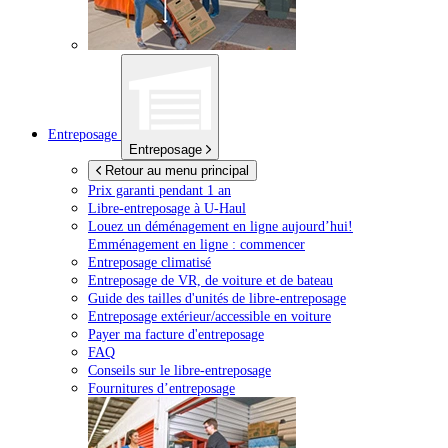
Entreposage
Entreposage
Retour au menu principal
Prix garanti pendant 1 an
Libre-entreposage à
U-Haul
Louez un déménagement en ligne aujourd’hui!
Emménagement en ligne : commencer
Entreposage climatisé
Entreposage de VR, de voiture et de bateau
Guide des tailles d'unités de libre-entreposage
Entreposage extérieur/accessible en voiture
Payer ma facture d'entreposage
FAQ
Conseils sur le libre-entreposage
Fournitures d’entreposage