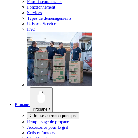
Fournisseurs locaux
Fonctionnement
Services
Types de déménagements
U-Box -
Services
FAQ
Propane
Propane
Retour au menu principal
Remplissage de propane
Accessoires pour le gril
Grils et fumoirs