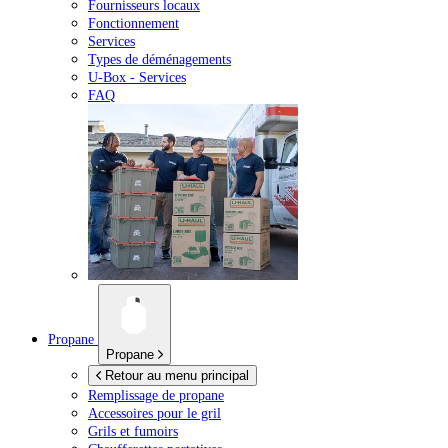
Fournisseurs locaux
Fonctionnement
Services
Types de déménagements
U-Box -
Services
FAQ
Propane
Propane
Retour au menu principal
Remplissage de propane
Accessoires pour le gril
Grils et fumoirs