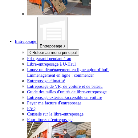
Entreposage
Entreposage
Retour au menu principal
Prix garanti pendant 1 an
Libre-entreposage à
U-Haul
Louez un déménagement en ligne aujourd’hui!
Emménagement en ligne : commencer
Entreposage climatisé
Entreposage de VR, de voiture et de bateau
Guide des tailles d'unités de libre-entreposage
Entreposage extérieur/accessible en voiture
Payer ma facture d'entreposage
FAQ
Conseils sur le libre-entreposage
Fournitures d’entreposage