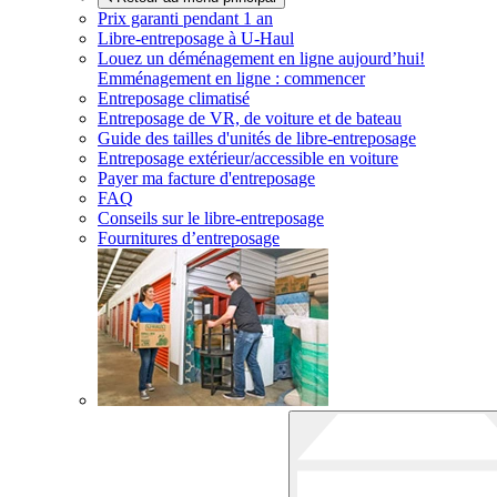
Prix garanti pendant 1 an
Libre-entreposage à
U-Haul
Louez un déménagement en ligne aujourd’hui!
Emménagement en ligne : commencer
Entreposage climatisé
Entreposage de VR, de voiture et de bateau
Guide des tailles d'unités de libre-entreposage
Entreposage extérieur/accessible en voiture
Payer ma facture d'entreposage
FAQ
Conseils sur le libre-entreposage
Fournitures d’entreposage