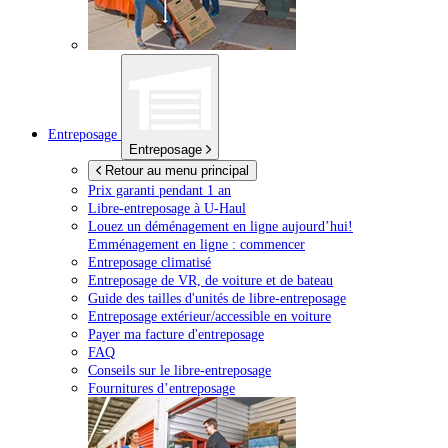
Entreposage
Entreposage
Retour au menu principal
Prix garanti pendant 1 an
Libre-entreposage à
U-Haul
Louez un déménagement en ligne aujourd’hui!
Emménagement en ligne : commencer
Entreposage climatisé
Entreposage de VR, de voiture et de bateau
Guide des tailles d'unités de libre-entreposage
Entreposage extérieur/accessible en voiture
Payer ma facture d'entreposage
FAQ
Conseils sur le libre-entreposage
Fournitures d’entreposage