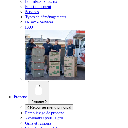
Fournisseurs locaux
Fonctionnement
Services
Types de déménagements
U-Box -
Services
FAQ
Propane
Propane
Retour au menu principal
Remplissage de propane
Accessoires pour le gril
Grils et fumoirs