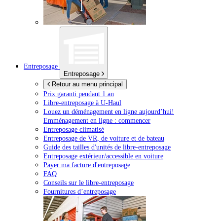
Entreposage
Entreposage
Retour au menu principal
Prix garanti pendant 1 an
Libre-entreposage à
U-Haul
Louez un déménagement en ligne aujourd’hui!
Emménagement en ligne : commencer
Entreposage climatisé
Entreposage de VR, de voiture et de bateau
Guide des tailles d'unités de libre-entreposage
Entreposage extérieur/accessible en voiture
Payer ma facture d'entreposage
FAQ
Conseils sur le libre-entreposage
Fournitures d’entreposage