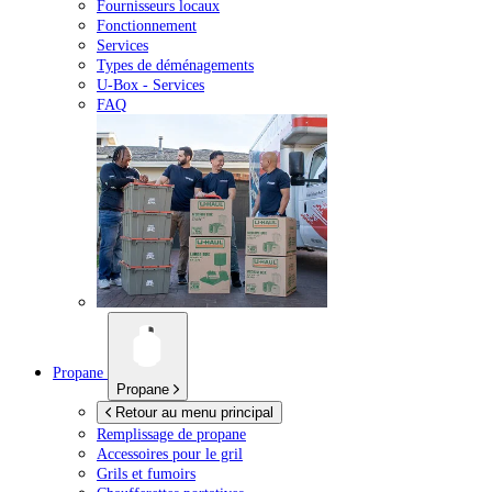
Fournisseurs locaux
Fonctionnement
Services
Types de déménagements
U-Box -
Services
FAQ
Propane
Propane
Retour au menu principal
Remplissage de propane
Accessoires pour le gril
Grils et fumoirs