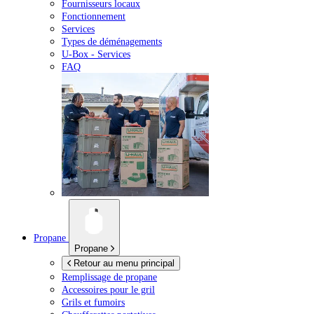
Fournisseurs locaux
Fonctionnement
Services
Types de déménagements
U-Box -
Services
FAQ
Propane
Propane
Retour au menu principal
Remplissage de propane
Accessoires pour le gril
Grils et fumoirs