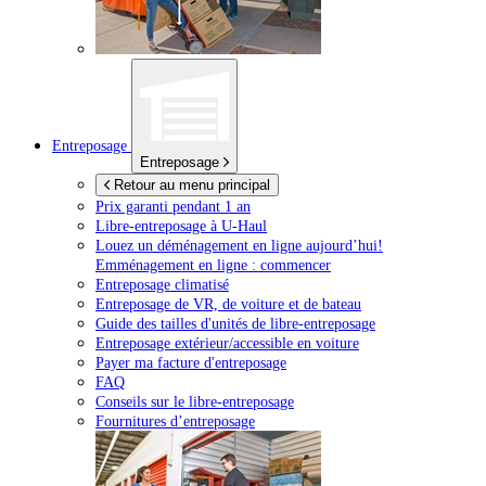
Entreposage
Entreposage
Retour au menu principal
Prix garanti pendant 1 an
Libre-entreposage à
U-Haul
Louez un déménagement en ligne aujourd’hui!
Emménagement en ligne : commencer
Entreposage climatisé
Entreposage de VR, de voiture et de bateau
Guide des tailles d'unités de libre-entreposage
Entreposage extérieur/accessible en voiture
Payer ma facture d'entreposage
FAQ
Conseils sur le libre-entreposage
Fournitures d’entreposage