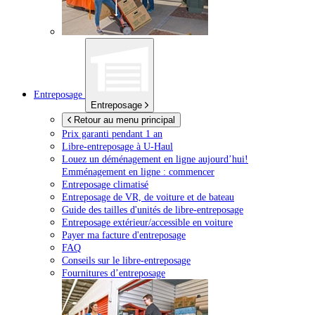
Entreposage
Entreposage
Retour au menu principal
Prix garanti pendant 1 an
Libre-entreposage à
U-Haul
Louez un déménagement en ligne aujourd’hui!
Emménagement en ligne : commencer
Entreposage climatisé
Entreposage de VR, de voiture et de bateau
Guide des tailles d'unités de libre-entreposage
Entreposage extérieur/accessible en voiture
Payer ma facture d'entreposage
FAQ
Conseils sur le libre-entreposage
Fournitures d’entreposage