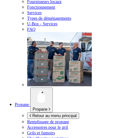
Fournisseurs locaux
Fonctionnement
Services
Types de déménagements
U-Box -
Services
FAQ
Propane
Propane
Retour au menu principal
Remplissage de propane
Accessoires pour le gril
Grils et fumoirs