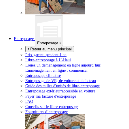
Entreposage
Entreposage
Retour au menu principal
Prix garanti pendant 1 an
Libre-entreposage à
U-Haul
Louez un déménagement en ligne aujourd’hui!
Emménagement en ligne : commencer
Entreposage climatisé
Entreposage de VR, de voiture et de bateau
Guide des tailles d'unités de libre-entreposage
Entreposage extérieur/accessible en voiture
Payer ma facture d'entreposage
FAQ
Conseils sur le libre-entreposage
Fournitures d’entreposage