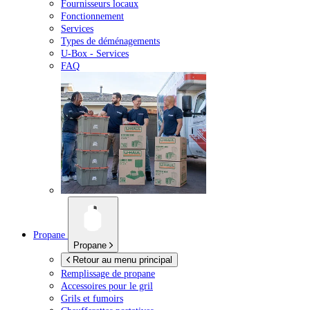
Fournisseurs locaux
Fonctionnement
Services
Types de déménagements
U-Box -
Services
FAQ
Propane
Propane
Retour au menu principal
Remplissage de propane
Accessoires pour le gril
Grils et fumoirs