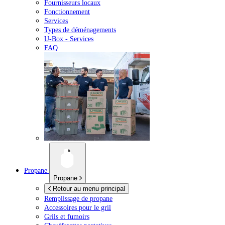
Fournisseurs locaux
Fonctionnement
Services
Types de déménagements
U-Box -
Services
FAQ
Propane
Propane
Retour au menu principal
Remplissage de propane
Accessoires pour le gril
Grils et fumoirs