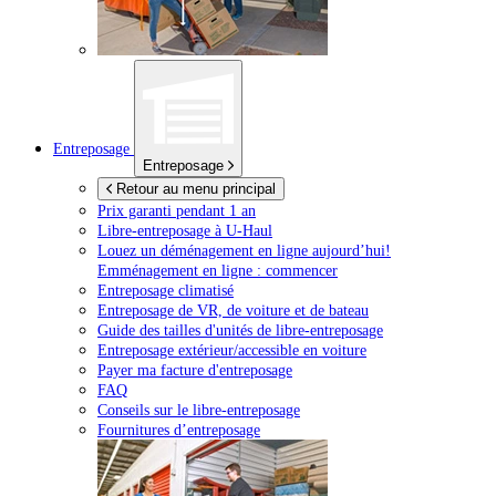
Entreposage
Entreposage
Retour au menu principal
Prix garanti pendant 1 an
Libre-entreposage à
U-Haul
Louez un déménagement en ligne aujourd’hui!
Emménagement en ligne : commencer
Entreposage climatisé
Entreposage de VR, de voiture et de bateau
Guide des tailles d'unités de libre-entreposage
Entreposage extérieur/accessible en voiture
Payer ma facture d'entreposage
FAQ
Conseils sur le libre-entreposage
Fournitures d’entreposage