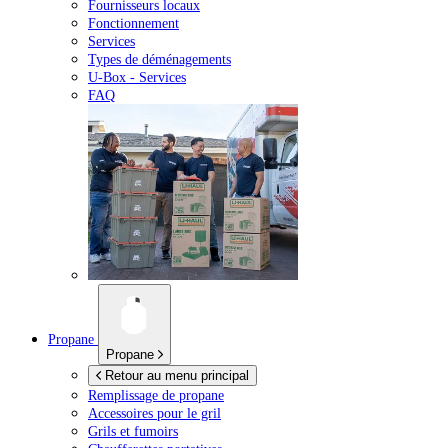
Fournisseurs locaux
Fonctionnement
Services
Types de déménagements
U-Box -
Services
FAQ
Propane
Propane
Retour au menu principal
Remplissage de propane
Accessoires pour le gril
Grils et fumoirs