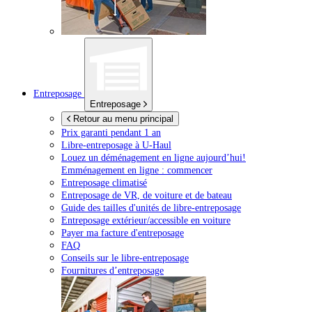
Entreposage
Entreposage
Retour au menu principal
Prix garanti pendant 1 an
Libre-entreposage à
U-Haul
Louez un déménagement en ligne aujourd’hui!
Emménagement en ligne : commencer
Entreposage climatisé
Entreposage de VR, de voiture et de bateau
Guide des tailles d'unités de libre-entreposage
Entreposage extérieur/accessible en voiture
Payer ma facture d'entreposage
FAQ
Conseils sur le libre-entreposage
Fournitures d’entreposage