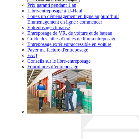
Prix garanti pendant 1 an
Libre-entreposage à
U-Haul
Louez un déménagement en ligne aujourd’hui!
Emménagement en ligne : commencer
Entreposage climatisé
Entreposage de VR, de voiture et de bateau
Guide des tailles d'unités de libre-entreposage
Entreposage extérieur/accessible en voiture
Payer ma facture d'entreposage
FAQ
Conseils sur le libre-entreposage
Fournitures d’entreposage