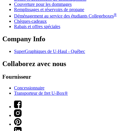
Couverture pour les dommages
Remplissages et réservoirs de propane
®
Déménagement au service des étudiants Collegeboxes
Chèques-cadeaux
Rabais et offres spéciales
Company Info
SuperGraphiques de
U-Haul
- Québec
Collaborez avec nous
Fournisseur
Concessionnaire
Transporteur de fret U-Box®