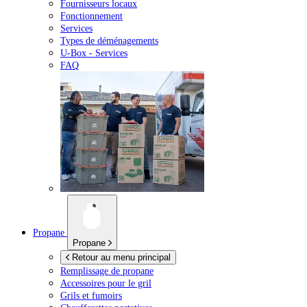
Fournisseurs locaux
Fonctionnement
Services
Types de déménagements
U-Box -
Services
FAQ
Propane
Propane
Retour au menu principal
Remplissage de propane
Accessoires pour le gril
Grils et fumoirs