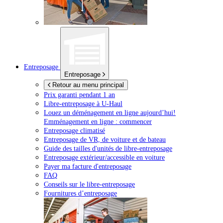
Entreposage
Entreposage
Retour au menu principal
Prix garanti pendant 1 an
Libre-entreposage à
U-Haul
Louez un déménagement en ligne aujourd’hui!
Emménagement en ligne : commencer
Entreposage climatisé
Entreposage de VR, de voiture et de bateau
Guide des tailles d'unités de libre-entreposage
Entreposage extérieur/accessible en voiture
Payer ma facture d'entreposage
FAQ
Conseils sur le libre-entreposage
Fournitures d’entreposage