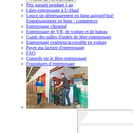
Prix garanti pendant 1 an
Libre-entreposage à
U-Haul
Louez un déménagement en ligne aujourd’hui!
Emménagement en ligne : commencer
Entreposage climatisé
Entreposage de VR, de voiture et de bateau
Guide des tailles d'unités de libre-entreposage
Entreposage extérieur/accessible en voiture
Payer ma facture d'entreposage
FAQ
Conseils sur le libre-entreposage
Fournitures d’entreposage