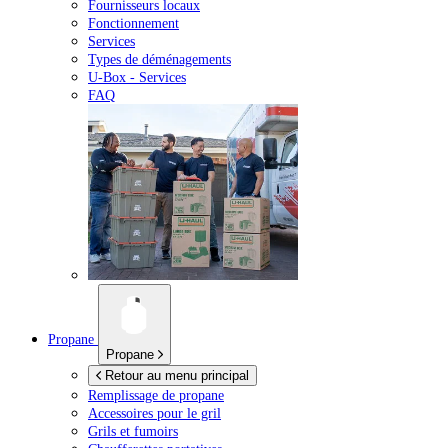
Fournisseurs locaux
Fonctionnement
Services
Types de déménagements
U-Box -
Services
FAQ
Propane
Propane
Retour au menu principal
Remplissage de propane
Accessoires pour le gril
Grils et fumoirs