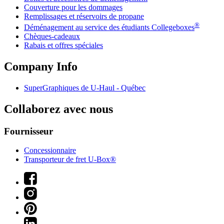
Couverture pour les dommages
Remplissages et réservoirs de propane
®
Déménagement au service des étudiants Collegeboxes
Chèques-cadeaux
Rabais et offres spéciales
Company Info
SuperGraphiques de
U-Haul
- Québec
Collaborez avec nous
Fournisseur
Concessionnaire
Transporteur de fret U-Box®