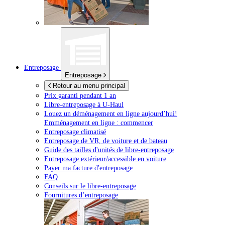
Entreposage
Entreposage
Retour au menu principal
Prix garanti pendant 1 an
Libre-entreposage à
U-Haul
Louez un déménagement en ligne aujourd’hui!
Emménagement en ligne : commencer
Entreposage climatisé
Entreposage de VR, de voiture et de bateau
Guide des tailles d'unités de libre-entreposage
Entreposage extérieur/accessible en voiture
Payer ma facture d'entreposage
FAQ
Conseils sur le libre-entreposage
Fournitures d’entreposage