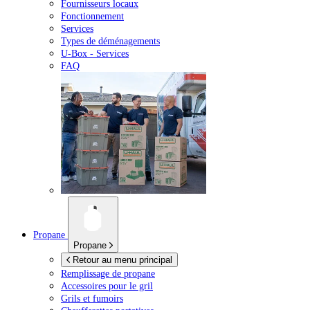
Fournisseurs locaux
Fonctionnement
Services
Types de déménagements
U-Box -
Services
FAQ
Propane
Propane
Retour au menu principal
Remplissage de propane
Accessoires pour le gril
Grils et fumoirs