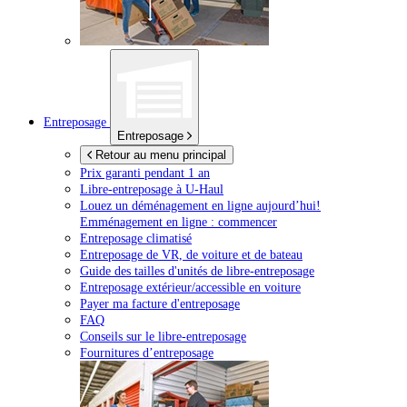
Entreposage
Entreposage
Retour au menu principal
Prix garanti pendant 1 an
Libre-entreposage à
U-Haul
Louez un déménagement en ligne aujourd’hui!
Emménagement en ligne : commencer
Entreposage climatisé
Entreposage de VR, de voiture et de bateau
Guide des tailles d'unités de libre-entreposage
Entreposage extérieur/accessible en voiture
Payer ma facture d'entreposage
FAQ
Conseils sur le libre-entreposage
Fournitures d’entreposage