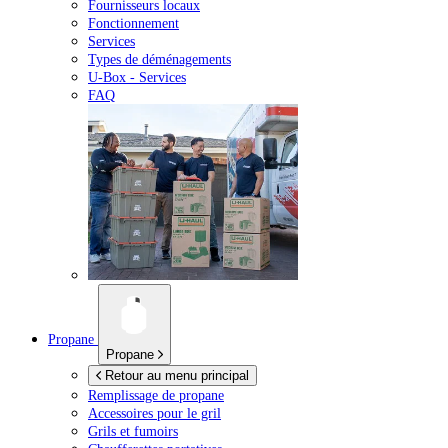
Fournisseurs locaux
Fonctionnement
Services
Types de déménagements
U-Box -
Services
FAQ
Propane
Propane
Retour au menu principal
Remplissage de propane
Accessoires pour le gril
Grils et fumoirs