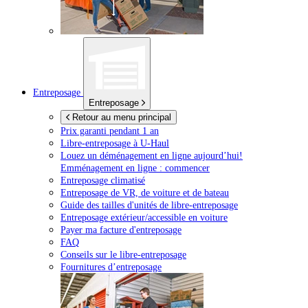
Entreposage
Entreposage
Retour au menu principal
Prix garanti pendant 1 an
Libre-entreposage à
U-Haul
Louez un déménagement en ligne aujourd’hui!
Emménagement en ligne : commencer
Entreposage climatisé
Entreposage de VR, de voiture et de bateau
Guide des tailles d'unités de libre-entreposage
Entreposage extérieur/accessible en voiture
Payer ma facture d'entreposage
FAQ
Conseils sur le libre-entreposage
Fournitures d’entreposage