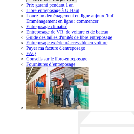
Prix garanti pendant 1 an
Libre-entreposage à
U-Haul
Louez un déménagement en ligne aujourd’hui!
Emménagement en ligne : commencer
Entreposage climatisé
Entreposage de VR, de voiture et de bateau
Guide des tailles d'unités de libre-entreposage
Entreposage extérieur/accessible en voiture
Payer ma facture d'entreposage
FAQ
Conseils sur le libre-entreposage
Fournitures d’entreposage