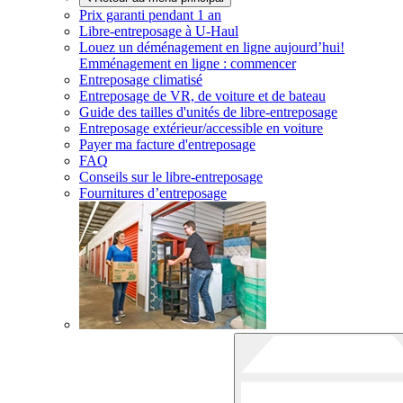
Prix garanti pendant 1 an
Libre-entreposage à
U-Haul
Louez un déménagement en ligne aujourd’hui!
Emménagement en ligne : commencer
Entreposage climatisé
Entreposage de VR, de voiture et de bateau
Guide des tailles d'unités de libre-entreposage
Entreposage extérieur/accessible en voiture
Payer ma facture d'entreposage
FAQ
Conseils sur le libre-entreposage
Fournitures d’entreposage