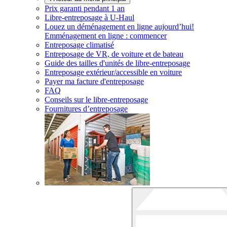
Prix garanti pendant 1 an
Libre-entreposage à
U-Haul
Louez un déménagement en ligne aujourd’hui!
Emménagement en ligne : commencer
Entreposage climatisé
Entreposage de VR, de voiture et de bateau
Guide des tailles d'unités de libre-entreposage
Entreposage extérieur/accessible en voiture
Payer ma facture d'entreposage
FAQ
Conseils sur le libre-entreposage
Fournitures d’entreposage