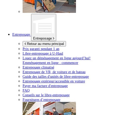
Entreposage
Entreposage
Retour au menu principal
Prix garanti pendant 1 an
Libre-entreposage à
U-Haul
Louez un déménagement en ligne aujourd’hui!
Emménagement en ligne : commencer
Entreposage climatisé
Entreposage de VR, de voiture et de bateau
Guide des tailles d'unités de libre-entreposage
Entreposage extérieur/accessible en voiture
Payer ma facture d'entreposage
FAQ
Conseils sur le libre-entreposage
Fournitures d’entreposage