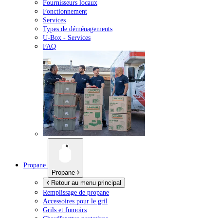
Fournisseurs locaux
Fonctionnement
Services
Types de déménagements
U-Box -
Services
FAQ
Propane
Propane
Retour au menu principal
Remplissage de propane
Accessoires pour le gril
Grils et fumoirs