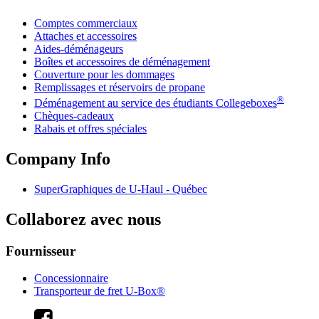
Comptes commerciaux
Attaches et accessoires
Aides-déménageurs
Boîtes et accessoires de déménagement
Couverture pour les dommages
Remplissages et réservoirs de propane
®
Déménagement au service des étudiants Collegeboxes
Chèques-cadeaux
Rabais et offres spéciales
Company Info
SuperGraphiques de
U-Haul
- Québec
Collaborez avec nous
Fournisseur
Concessionnaire
Transporteur de fret U-Box®