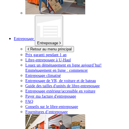
Entreposage
Entreposage
Retour au menu principal
Prix garanti pendant 1 an
Libre-entreposage à
U-Haul
Louez un déménagement en ligne aujourd’hui!
Emménagement en ligne : commencer
Entreposage climatisé
Entreposage de VR, de voiture et de bateau
Guide des tailles d'unités de libre-entreposage
Entreposage extérieur/accessible en voiture
Payer ma facture d'entreposage
FAQ
Conseils sur le libre-entreposage
Fournitures d’entreposage