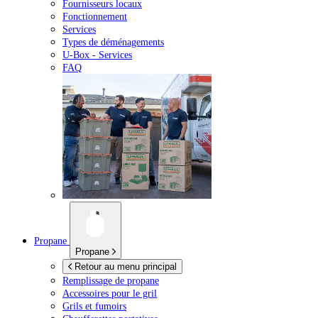
Fournisseurs locaux
Fonctionnement
Services
Types de déménagements
U-Box -
Services
FAQ
Propane
Propane
Retour au menu principal
Remplissage de propane
Accessoires pour le gril
Grils et fumoirs