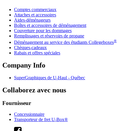
Comptes commerciaux
Attaches et accessoires
Aides-déménageurs
Boîtes et accessoires de déménagement
Couverture pour les dommages
Remplissages et réservoirs de propane
®
Déménagement au service des étudiants Collegeboxes
Chèques-cadeaux
Rabais et offres spéciales
Company Info
SuperGraphiques de
U-Haul
- Québec
Collaborez avec nous
Fournisseur
Concessionnaire
Transporteur de fret U-Box®