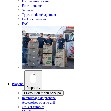
Fournisseurs locaux
Fonctionnement
Services
Types de déménagements
U-Box -
Services
FAQ
Propane
Propane
Retour au menu principal
Remplissage de propane
Accessoires pour le gril
Grils et fumoirs