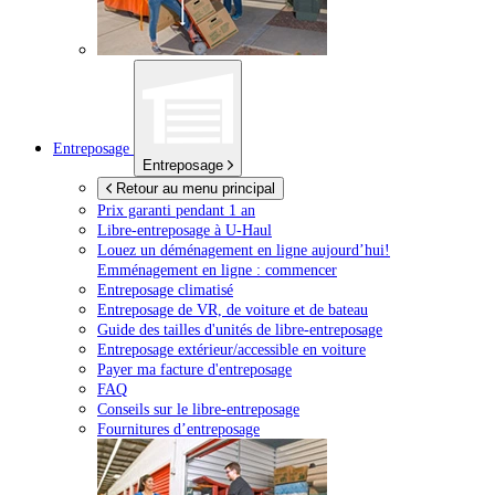
Entreposage
Entreposage
Retour au menu principal
Prix garanti pendant 1 an
Libre-entreposage à
U-Haul
Louez un déménagement en ligne aujourd’hui!
Emménagement en ligne : commencer
Entreposage climatisé
Entreposage de VR, de voiture et de bateau
Guide des tailles d'unités de libre-entreposage
Entreposage extérieur/accessible en voiture
Payer ma facture d'entreposage
FAQ
Conseils sur le libre-entreposage
Fournitures d’entreposage