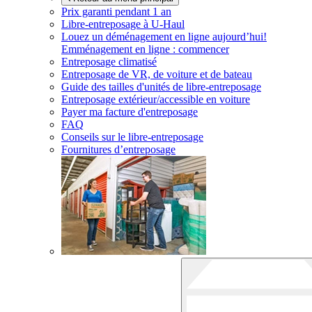
Prix garanti pendant 1 an
Libre-entreposage à
U-Haul
Louez un déménagement en ligne aujourd’hui!
Emménagement en ligne : commencer
Entreposage climatisé
Entreposage de VR, de voiture et de bateau
Guide des tailles d'unités de libre-entreposage
Entreposage extérieur/accessible en voiture
Payer ma facture d'entreposage
FAQ
Conseils sur le libre-entreposage
Fournitures d’entreposage