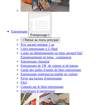
Entreposage
Entreposage
Retour au menu principal
Prix garanti pendant 1 an
Libre-entreposage à
U-Haul
Louez un déménagement en ligne aujourd’hui!
Emménagement en ligne : commencer
Entreposage climatisé
Entreposage de VR, de voiture et de bateau
Guide des tailles d'unités de libre-entreposage
Entreposage extérieur/accessible en voiture
Payer ma facture d'entreposage
FAQ
Conseils sur le libre-entreposage
Fournitures d’entreposage