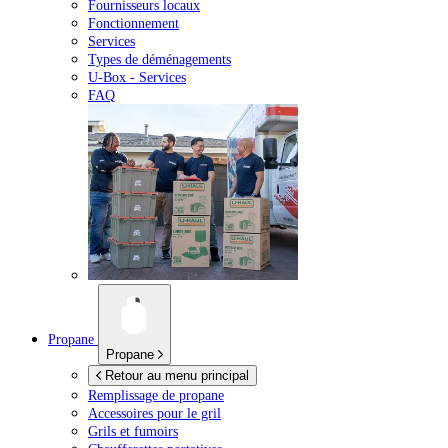
Fournisseurs locaux
Fonctionnement
Services
Types de déménagements
U-Box -
Services
FAQ
Propane
Propane
Retour au menu principal
Remplissage de propane
Accessoires pour le gril
Grils et fumoirs