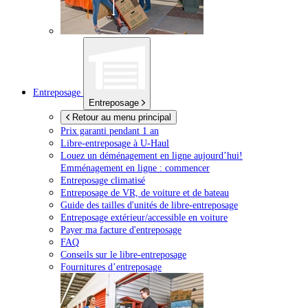
Entreposage
Entreposage
Retour au menu principal
Prix garanti pendant 1 an
Libre-entreposage à
U-Haul
Louez un déménagement en ligne aujourd’hui!
Emménagement en ligne : commencer
Entreposage climatisé
Entreposage de VR, de voiture et de bateau
Guide des tailles d'unités de libre-entreposage
Entreposage extérieur/accessible en voiture
Payer ma facture d'entreposage
FAQ
Conseils sur le libre-entreposage
Fournitures d’entreposage