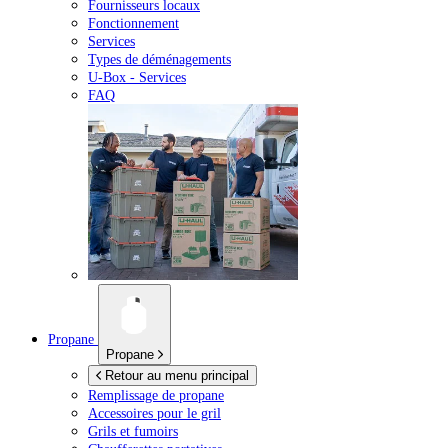
Fournisseurs locaux
Fonctionnement
Services
Types de déménagements
U-Box -
Services
FAQ
Propane
Propane
Retour au menu principal
Remplissage de propane
Accessoires pour le gril
Grils et fumoirs