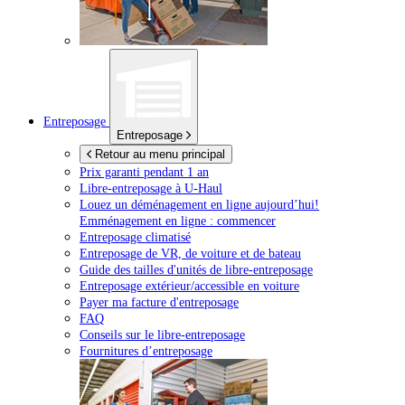
Entreposage
Entreposage
Retour au menu principal
Prix garanti pendant 1 an
Libre-entreposage à
U-Haul
Louez un déménagement en ligne aujourd’hui!
Emménagement en ligne : commencer
Entreposage climatisé
Entreposage de VR, de voiture et de bateau
Guide des tailles d'unités de libre-entreposage
Entreposage extérieur/accessible en voiture
Payer ma facture d'entreposage
FAQ
Conseils sur le libre-entreposage
Fournitures d’entreposage