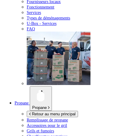
Fournisseurs locaux
Fonctionnement
Services
Types de déménagements
U-Box -
Services
FAQ
Propane
Propane
Retour au menu principal
Remplissage de propane
Accessoires pour le gril
Grils et fumoirs