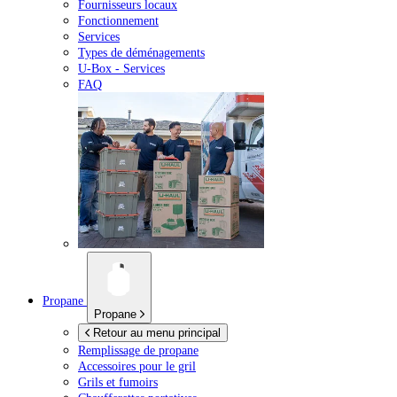
Fournisseurs locaux
Fonctionnement
Services
Types de déménagements
U-Box -
Services
FAQ
Propane
Propane
Retour au menu principal
Remplissage de propane
Accessoires pour le gril
Grils et fumoirs