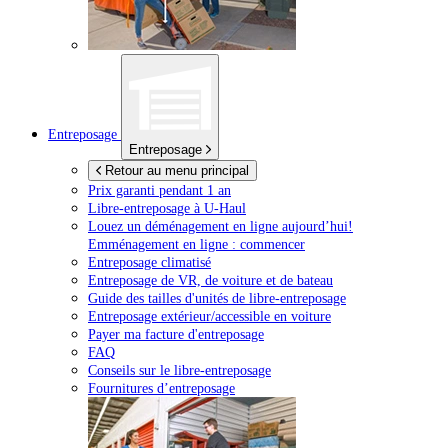
Entreposage
Entreposage
Retour au menu principal
Prix garanti pendant 1 an
Libre-entreposage à
U-Haul
Louez un déménagement en ligne aujourd’hui!
Emménagement en ligne : commencer
Entreposage climatisé
Entreposage de VR, de voiture et de bateau
Guide des tailles d'unités de libre-entreposage
Entreposage extérieur/accessible en voiture
Payer ma facture d'entreposage
FAQ
Conseils sur le libre-entreposage
Fournitures d’entreposage