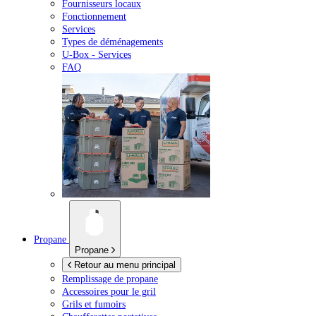
Fournisseurs locaux
Fonctionnement
Services
Types de déménagements
U-Box -
Services
FAQ
Propane
Propane
Retour au menu principal
Remplissage de propane
Accessoires pour le gril
Grils et fumoirs