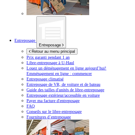
Entreposage
Entreposage
Retour au menu principal
Prix garanti pendant 1 an
Libre-entreposage à
U-Haul
Louez un déménagement en ligne aujourd’hui!
Emménagement en ligne : commencer
Entreposage climatisé
Entreposage de VR, de voiture et de bateau
Guide des tailles d'unités de libre-entreposage
Entreposage extérieur/accessible en voiture
Payer ma facture d'entreposage
FAQ
Conseils sur le libre-entreposage
Fournitures d’entreposage