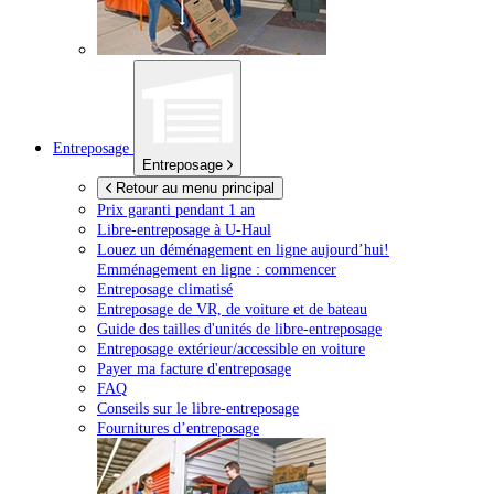
Entreposage
Entreposage
Retour au menu principal
Prix garanti pendant 1 an
Libre-entreposage à
U-Haul
Louez un déménagement en ligne aujourd’hui!
Emménagement en ligne : commencer
Entreposage climatisé
Entreposage de VR, de voiture et de bateau
Guide des tailles d'unités de libre-entreposage
Entreposage extérieur/accessible en voiture
Payer ma facture d'entreposage
FAQ
Conseils sur le libre-entreposage
Fournitures d’entreposage