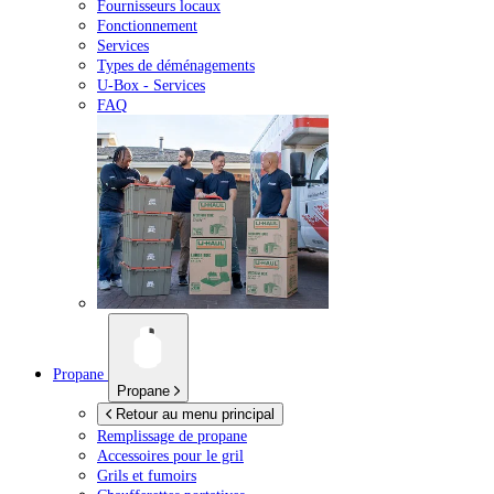
Fournisseurs locaux
Fonctionnement
Services
Types de déménagements
U-Box -
Services
FAQ
Propane
Propane
Retour au menu principal
Remplissage de propane
Accessoires pour le gril
Grils et fumoirs