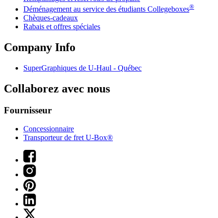
®
Déménagement au service des étudiants Collegeboxes
Chèques-cadeaux
Rabais et offres spéciales
Company Info
SuperGraphiques de
U-Haul
- Québec
Collaborez avec nous
Fournisseur
Concessionnaire
Transporteur de fret U-Box®