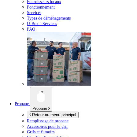
Fournisseurs locaux
Fonctionnement
Services
Types de déménagements
U-Box -
Services
FAQ
Propane
Propane
Retour au menu principal
Remplissage de propane
Accessoires pour le gril
Grils et fumoirs