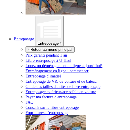
Entreposage
Entreposage
Retour au menu principal
Prix garanti pendant 1 an
Libre-entreposage à
U-Haul
Louez un déménagement en ligne aujourd’hui!
Emménagement en ligne : commencer
Entreposage climatisé
Entreposage de VR, de voiture et de bateau
Guide des tailles d'unités de libre-entreposage
Entreposage extérieur/accessible en voiture
Payer ma facture d'entreposage
FAQ
Conseils sur le libre-entreposage
Fournitures d’entreposage