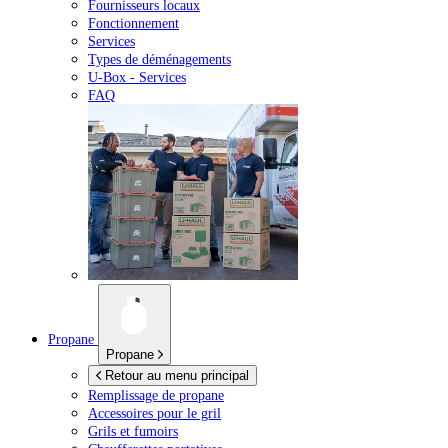
Fournisseurs locaux
Fonctionnement
Services
Types de déménagements
U-Box -
Services
FAQ
Propane
Propane
Retour au menu principal
Remplissage de propane
Accessoires pour le gril
Grils et fumoirs