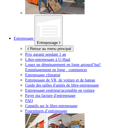
Entreposage
Entreposage
Retour au menu principal
Prix garanti pendant 1 an
Libre-entreposage à
U-Haul
Louez un déménagement en ligne aujourd’hui!
Emménagement en ligne : commencer
Entreposage climatisé
Entreposage de VR, de voiture et de bateau
Guide des tailles d'unités de libre-entreposage
Entreposage extérieur/accessible en voiture
Payer ma facture d'entreposage
FAQ
Conseils sur le libre-entreposage
Fournitures d’entreposage