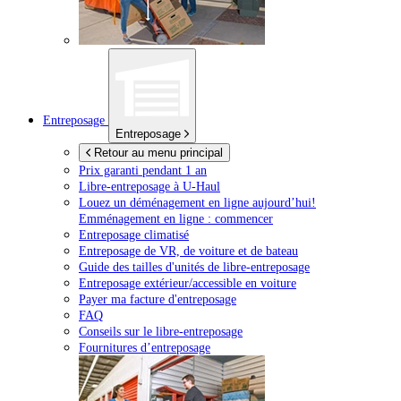
Entreposage
Entreposage
Retour au menu principal
Prix garanti pendant 1 an
Libre-entreposage à
U-Haul
Louez un déménagement en ligne aujourd’hui!
Emménagement en ligne : commencer
Entreposage climatisé
Entreposage de VR, de voiture et de bateau
Guide des tailles d'unités de libre-entreposage
Entreposage extérieur/accessible en voiture
Payer ma facture d'entreposage
FAQ
Conseils sur le libre-entreposage
Fournitures d’entreposage