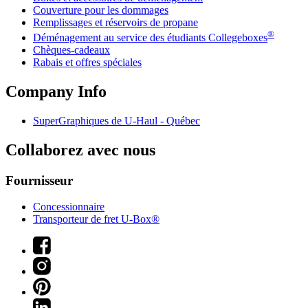
Couverture pour les dommages
Remplissages et réservoirs de propane
®
Déménagement au service des étudiants Collegeboxes
Chèques-cadeaux
Rabais et offres spéciales
Company Info
SuperGraphiques de
U-Haul
- Québec
Collaborez avec nous
Fournisseur
Concessionnaire
Transporteur de fret U-Box®