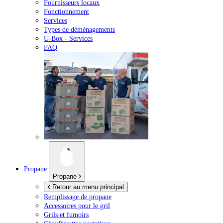
Fournisseurs locaux
Fonctionnement
Services
Types de déménagements
U-Box -
Services
FAQ
Propane
Propane
Retour au menu principal
Remplissage de propane
Accessoires pour le gril
Grils et fumoirs