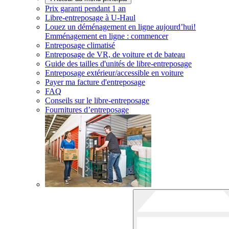
Prix garanti pendant 1 an
Libre-entreposage à
U-Haul
Louez un déménagement en ligne aujourd’hui!
Emménagement en ligne : commencer
Entreposage climatisé
Entreposage de VR, de voiture et de bateau
Guide des tailles d'unités de libre-entreposage
Entreposage extérieur/accessible en voiture
Payer ma facture d'entreposage
FAQ
Conseils sur le libre-entreposage
Fournitures d’entreposage