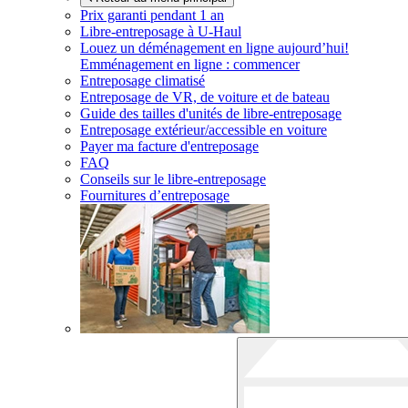
Prix garanti pendant 1 an
Libre-entreposage à
U-Haul
Louez un déménagement en ligne aujourd’hui!
Emménagement en ligne : commencer
Entreposage climatisé
Entreposage de VR, de voiture et de bateau
Guide des tailles d'unités de libre-entreposage
Entreposage extérieur/accessible en voiture
Payer ma facture d'entreposage
FAQ
Conseils sur le libre-entreposage
Fournitures d’entreposage