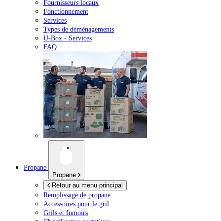
Fournisseurs locaux
Fonctionnement
Services
Types de déménagements
U-Box -
Services
FAQ
Propane
Propane
Retour au menu principal
Remplissage de propane
Accessoires pour le gril
Grils et fumoirs