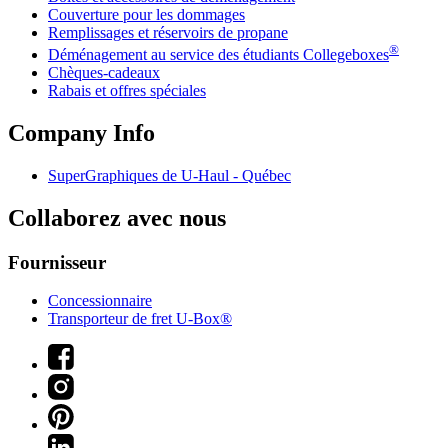
Couverture pour les dommages
Remplissages et réservoirs de propane
®
Déménagement au service des étudiants Collegeboxes
Chèques-cadeaux
Rabais et offres spéciales
Company Info
SuperGraphiques de
U-Haul
- Québec
Collaborez avec nous
Fournisseur
Concessionnaire
Transporteur de fret U-Box®