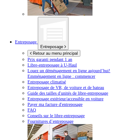
Entreposage
Entreposage
Retour au menu principal
Prix garanti pendant 1 an
Libre-entreposage à
U-Haul
Louez un déménagement en ligne aujourd’hui!
Emménagement en ligne : commencer
Entreposage climatisé
Entreposage de VR, de voiture et de bateau
Guide des tailles d'unités de libre-entreposage
Entreposage extérieur/accessible en voiture
Payer ma facture d'entreposage
FAQ
Conseils sur le libre-entreposage
Fournitures d’entreposage