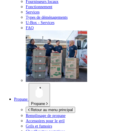
Fournisseurs locaux
Fonctionnement
Services
Types de déménagements
U-Box -
Services
FAQ
Propane
Propane
Retour au menu principal
Remplissage de propane
Accessoires pour le gril
Grils et fumoirs