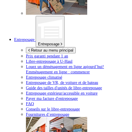
Entreposage
Entreposage
Retour au menu principal
Prix garanti pendant 1 an
Libre-entreposage à
U-Haul
Louez un déménagement en ligne aujourd’hui!
Emménagement en ligne : commencer
Entreposage climatisé
Entreposage de VR, de voiture et de bateau
Guide des tailles d'unités de libre-entreposage
Entreposage extérieur/accessible en voiture
Payer ma facture d'entreposage
FAQ
Conseils sur le libre-entreposage
Fournitures d’entreposage