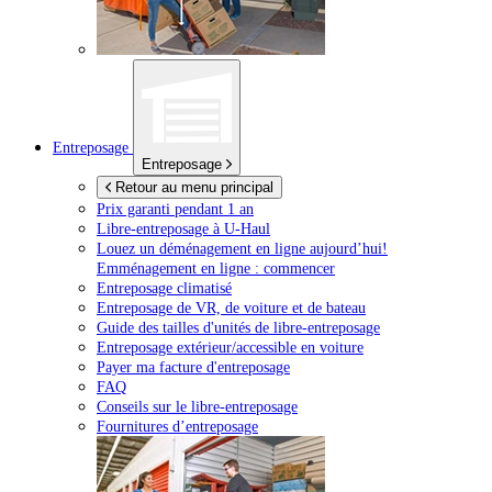
Entreposage
Entreposage
Retour au menu principal
Prix garanti pendant 1 an
Libre-entreposage à
U-Haul
Louez un déménagement en ligne aujourd’hui!
Emménagement en ligne : commencer
Entreposage climatisé
Entreposage de VR, de voiture et de bateau
Guide des tailles d'unités de libre-entreposage
Entreposage extérieur/accessible en voiture
Payer ma facture d'entreposage
FAQ
Conseils sur le libre-entreposage
Fournitures d’entreposage