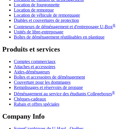
Location de fourgonnette
Location de remorque
Location de véhicule de remorquage
Diables et couvertures de protection
®
Conteneurs de déménagement et d'entreposage
U-Box
Unités de libre-entreposage
Boîtes de déménagement réutilisables en plastique
Produits et services
Comptes commerciaux
Attaches et accessoires
Aides-déménageurs
Boîtes et accessoires de déménagement
Couverture pour les dommages
Remplissages et réservoirs de propane
®
Déménagement au service des étudiants Collegeboxes
Chèques-cadeaux
Rabais et offres spéciales
Company Info
SuperGraphiques de
U-Haul
- Québec