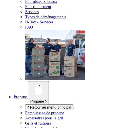
Fournisseurs locaux
Fonctionnement
Services
Types de déménagements
U-Box -
Services
FAQ
Propane
Propane
Retour au menu principal
Remplissage de propane
Accessoires pour le gril
Grils et fumoirs