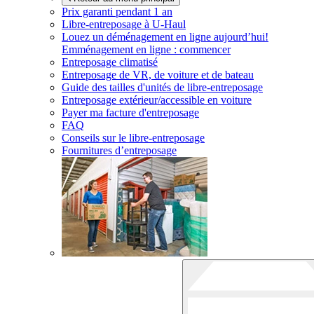
Prix garanti pendant 1 an
Libre-entreposage à
U-Haul
Louez un déménagement en ligne aujourd’hui!
Emménagement en ligne : commencer
Entreposage climatisé
Entreposage de VR, de voiture et de bateau
Guide des tailles d'unités de libre-entreposage
Entreposage extérieur/accessible en voiture
Payer ma facture d'entreposage
FAQ
Conseils sur le libre-entreposage
Fournitures d’entreposage