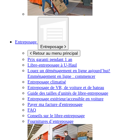
Entreposage
Entreposage
Retour au menu principal
Prix garanti pendant 1 an
Libre-entreposage à
U-Haul
Louez un déménagement en ligne aujourd’hui!
Emménagement en ligne : commencer
Entreposage climatisé
Entreposage de VR, de voiture et de bateau
Guide des tailles d'unités de libre-entreposage
Entreposage extérieur/accessible en voiture
Payer ma facture d'entreposage
FAQ
Conseils sur le libre-entreposage
Fournitures d’entreposage