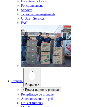
Fournisseurs locaux
Fonctionnement
Services
Types de déménagements
U-Box -
Services
FAQ
Propane
Propane
Retour au menu principal
Remplissage de propane
Accessoires pour le gril
Grils et fumoirs