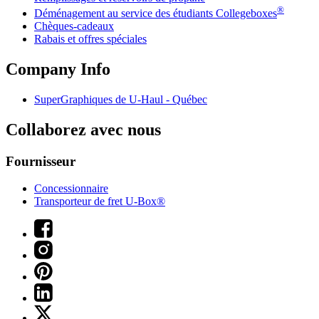
®
Déménagement au service des étudiants Collegeboxes
Chèques-cadeaux
Rabais et offres spéciales
Company Info
SuperGraphiques de
U-Haul
- Québec
Collaborez avec nous
Fournisseur
Concessionnaire
Transporteur de fret U-Box®