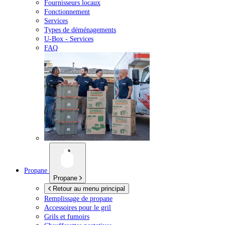
Fournisseurs locaux
Fonctionnement
Services
Types de déménagements
U-Box -
Services
FAQ
Propane
Propane
Retour au menu principal
Remplissage de propane
Accessoires pour le gril
Grils et fumoirs