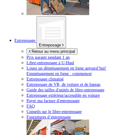
Entreposage
Entreposage
Retour au menu principal
Prix garanti pendant 1 an
Libre-entreposage à
U-Haul
Louez un déménagement en ligne aujourd’hui!
Emménagement en ligne : commencer
Entreposage climatisé
Entreposage de VR, de voiture et de bateau
Guide des tailles d'unités de libre-entreposage
Entreposage extérieur/accessible en voiture
Payer ma facture d'entreposage
FAQ
Conseils sur le libre-entreposage
Fournitures d’entreposage