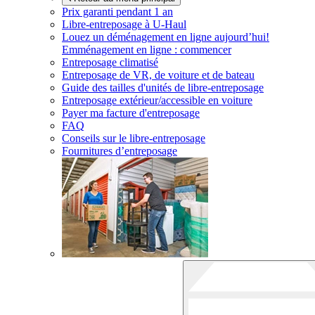
Prix garanti pendant 1 an
Libre-entreposage à
U-Haul
Louez un déménagement en ligne aujourd’hui!
Emménagement en ligne : commencer
Entreposage climatisé
Entreposage de VR, de voiture et de bateau
Guide des tailles d'unités de libre-entreposage
Entreposage extérieur/accessible en voiture
Payer ma facture d'entreposage
FAQ
Conseils sur le libre-entreposage
Fournitures d’entreposage