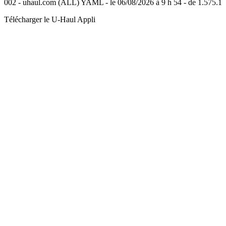
002 - uhaul.com (ALL) YAML - le 06/08/2026 à 9 h 54 - de 1.575.1
Télécharger le
U-Haul
Appli