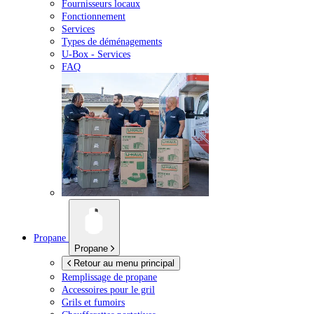
Fournisseurs locaux
Fonctionnement
Services
Types de déménagements
U-Box -
Services
FAQ
Propane
Propane
Retour au menu principal
Remplissage de propane
Accessoires pour le gril
Grils et fumoirs