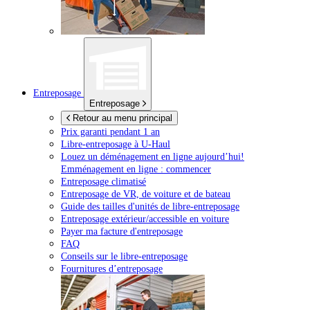
Entreposage
Entreposage
Retour au menu principal
Prix garanti pendant 1 an
Libre-entreposage à
U-Haul
Louez un déménagement en ligne aujourd’hui!
Emménagement en ligne : commencer
Entreposage climatisé
Entreposage de VR, de voiture et de bateau
Guide des tailles d'unités de libre-entreposage
Entreposage extérieur/accessible en voiture
Payer ma facture d'entreposage
FAQ
Conseils sur le libre-entreposage
Fournitures d’entreposage