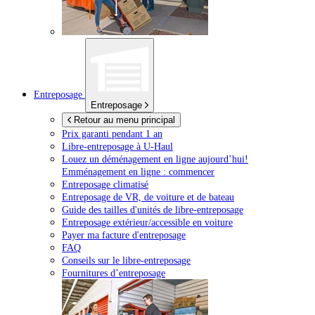
Entreposage
Entreposage
Retour au menu principal
Prix garanti pendant 1 an
Libre-entreposage à
U-Haul
Louez un déménagement en ligne aujourd’hui!
Emménagement en ligne : commencer
Entreposage climatisé
Entreposage de VR, de voiture et de bateau
Guide des tailles d'unités de libre-entreposage
Entreposage extérieur/accessible en voiture
Payer ma facture d'entreposage
FAQ
Conseils sur le libre-entreposage
Fournitures d’entreposage