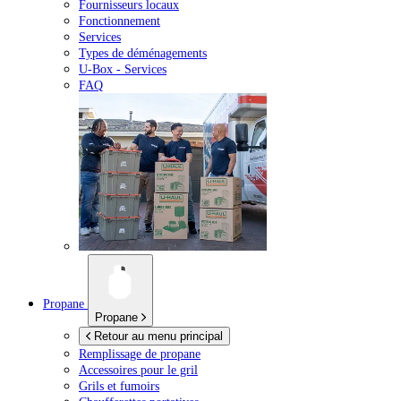
Fournisseurs locaux
Fonctionnement
Services
Types de déménagements
U-Box -
Services
FAQ
Propane
Propane
Retour au menu principal
Remplissage de propane
Accessoires pour le gril
Grils et fumoirs