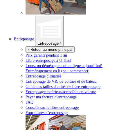
Entreposage
Entreposage
Retour au menu principal
Prix garanti pendant 1 an
Libre-entreposage à
U-Haul
Louez un déménagement en ligne aujourd’hui!
Emménagement en ligne : commencer
Entreposage climatisé
Entreposage de VR, de voiture et de bateau
Guide des tailles d'unités de libre-entreposage
Entreposage extérieur/accessible en voiture
Payer ma facture d'entreposage
FAQ
Conseils sur le libre-entreposage
Fournitures d’entreposage