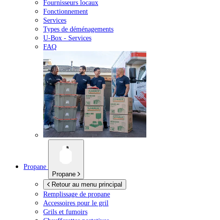
Fournisseurs locaux
Fonctionnement
Services
Types de déménagements
U-Box -
Services
FAQ
Propane
Propane
Retour au menu principal
Remplissage de propane
Accessoires pour le gril
Grils et fumoirs